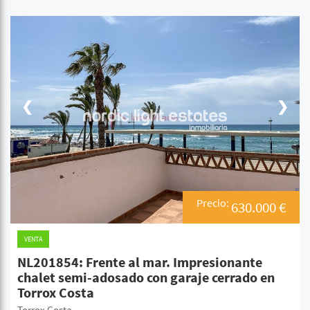
❮
❯
Precio:
630.000 €
VENTA
NL201854: Frente al mar. Impresionante
chalet semi-adosado con garaje cerrado en
Torrox Costa
Torrox Costa