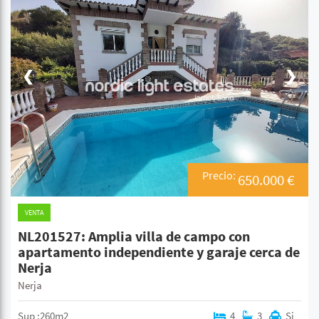
❮
❯
Precio:
650.000 €
VENTA
NL201527: Amplia villa de campo con
apartamento independiente y garaje cerca de
Nerja
Nerja
Sup :260m2
4
3
Si