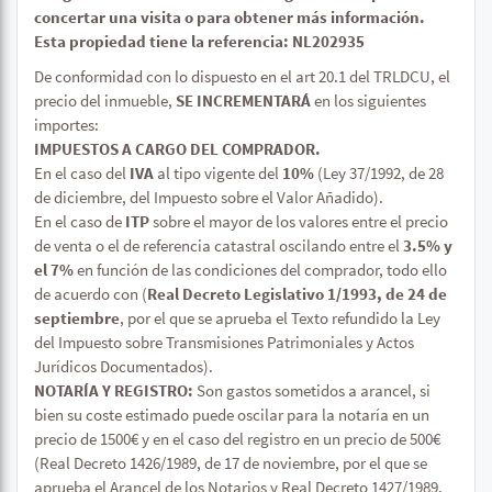
concertar una visita o para obtener más información.
Esta propiedad tiene la referencia: NL202935
De conformidad con lo dispuesto en el art 20.1 del TRLDCU, el
precio del inmueble,
SE INCREMENTARÁ
en los siguientes
importes:
IMPUESTOS A CARGO DEL COMPRADOR.
En el caso del
IVA
al tipo vigente del
10%
(Ley 37/1992, de 28
de diciembre, del Impuesto sobre el Valor Añadido).
En el caso de
ITP
sobre el mayor de los valores entre el precio
de venta o el de referencia catastral oscilando entre el
3.5% y
el 7%
en función de las condiciones del comprador, todo ello
de acuerdo con (
Real Decreto Legislativo 1/1993, de 24 de
septiembre
, por el que se aprueba el Texto refundido la Ley
del Impuesto sobre Transmisiones Patrimoniales y Actos
Jurídicos Documentados).
NOTARÍA Y REGISTRO:
Son gastos sometidos a arancel, si
bien su coste estimado puede oscilar para la notaría en un
precio de 1500€ y en el caso del registro en un precio de 500€
(Real Decreto 1426/1989, de 17 de noviembre, por el que se
aprueba el Arancel de los Notarios y Real Decreto 1427/1989,