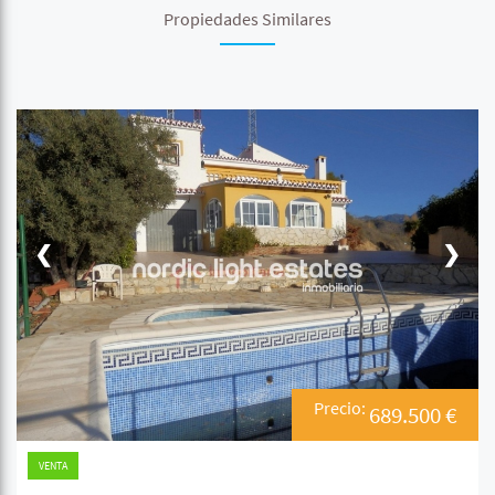
Propiedades Similares
❮
❯
Precio:
689.500 €
VENTA