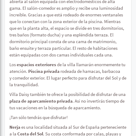
abierta al salón equipada con electrodomésticos de alta
gama. El salón-comedor es amplio y recibe una luminosidad
increíble. Gracias a que está rodeado de enormes ventanales
que lo conectan con la zona exterior de la piscina. Mientras
que en la planta alta, el espacio se divide en tres dormitorios,
tres baños (formato ducha) y una espléndida terraza. El
dormitorio principal consta de una cama de matrimonio,
baño ensuite y terraza particular. El resto de habitaciones
están equipadas con dos camas individuales cada una.
Los
espacios exteriores
de la villa llamarán enormemente tu
atención.
Piscina privada
rodeada de hamacas, barbacoa
y comedor exterior. El lugar perfecto para disfrutar del Sol y de
la tranquilidad.
Villa Daisy también te ofrece la posibilidad de disfrutar de una
plaza de aparcamiento privada
. Así no invertirás tiempo de
tus vacaciones en la búsqueda de aparcamiento.
¡Tan sólo tendrás que disfrutar!
Nerja
es una localidad situada al Sur de España perteneciente
a la
Costa del Sol
. Su costa conformada por calas, playas y