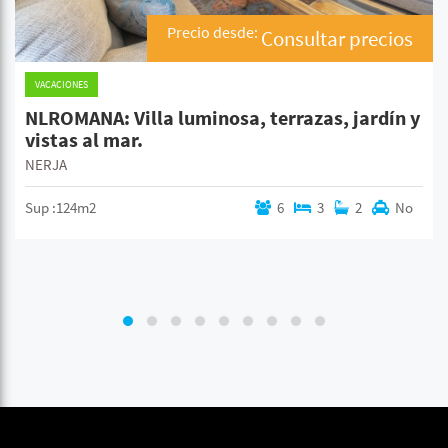
Precio desde:
Consultar precios
VACACIONES
NLROMANA: Villa luminosa, terrazas, jardín y
vistas al mar.
NERJA
Sup :124m2
6
3
2
No